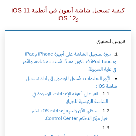
كيفية تسجيل شاشة آيفون في أنظمة iOS 11
وiOS 12
فهرس المحتوى
ميزة تسجيل الشاشة على أجهزة iPhone وiPad
وiPod touch قد يكون مفيدًا لأسباب مختلفة، والأمر
في غاية السهولة.
اتّبِع التعليمات بالأسفل للوصول إلى أداة تسجيل
شاشة iOS:
انقر على أيقونة الإعدادات، الموجودة في
الشاشة الرئيسية للجهاز.
ستظهر الآن واجهة إعدادات iOS. اختر
خيار مركز التحكم Control Center.