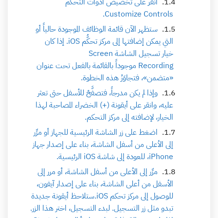
انقر على تخصيص أدوات التحكم
Customize Controls.
ستظهر الآن قائمة الوظائف الموجودة حالياً أو
التي يمكن إضافتها إلى مركز تحكُّم iOS. إذا كان
خيار تسجيل الشاشة Screen
Recording موجوداً بالقائمة بالفعل تحت عنوان
«متضمن»، فتجاوَزْ هذه الخطوة.
وإذا لم يكن مدرجاً، فتصفَّحْ للأسفل حتى تعثر
عليه، وانقر على أيقونة (+) الخضراء المصاحبة لهذا
الخيار، لإضافته إلى مركز التحكم.
اضغط على زر الشاشة الرئيسية للجهاز أو مرِّر
إلى الأعلى من أسفل الشاشة، بناء على إصدار جهاز
iPhone، للعودة إلى شاشة iOS الرئيسية.
مرِّر إلى الأعلى من أسفل الشاشة، أو مرر إلى
الأسفل من أعلى الشاشة، بناء على إصدار آيفون،
للوصول إلى مركز تحكم iOS.ستلاحظ أيقونة جديدة
تبدو مثل زر التسجيل. لبدء التسجيل، اختر هذا الزر.