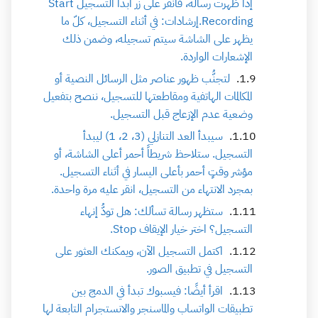
إذا ظهرت رسالة، فانقر على زر ابدأ التسجيل Start
Recording.إرشادات: في أثناء التسجيل، كلّ ما
يظهر على الشاشة سيتم تسجيله، وضمن ذلك
الإشعارات الواردة.
لتجنُّب ظهور عناصر مثل الرسائل النصية أو
المكالمات الهاتفية ومقاطعتها للتسجيل، ننصح بتفعيل
وضعية عدم الإزعاج قبل التسجيل.
سيبدأ العد التنازلي (3، 2، 1) ليبدأ
التسجيل. ستلاحظ شريطاً أحمر أعلى الشاشة، أو
مؤشر وقتٍ أحمر بأعلى اليسار في أثناء التسجيل.
بمجرد الانتهاء من التسجيل، انقر عليه مرة واحدة.
ستظهر رسالة تسألك: هل تودُّ إنهاء
التسجيل؟ اختر خيار الإيقاف Stop.
اكتمل التسجيل الآن، ويمكنك العثور على
التسجيل في تطبيق الصور.
اقرأ أيضًا: فيسبوك تبدأ في الدمج بين
تطبيقات الواتساب والماسنجر والانستجرام التابعة لها