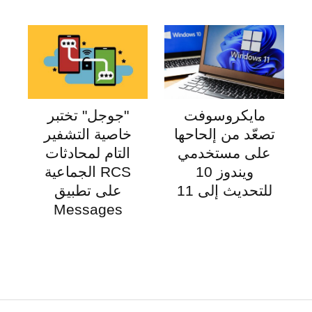
مايكروسوفت
"جوجل" تختبر
تصعّد من إلحاحها
خاصية التشفير
على مستخدمي
التام لمحادثات
ويندوز 10
RCS الجماعية
للتحديث إلى 11
على تطبيق
Messages