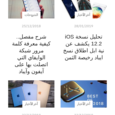
آخر الأخبار
الشروحات
25/12/2018
28/01/2019
تحليل نسخة iOS
شرح مفصل..
12.2 يكشف عن
كيفية معرفة كلمة
نية ابل اطلاق نسخ
مرور شبكة
ايباد رخيصة الثمن
الوايفاي التي
اتصلت بها على
آيفون وآيباد
آخر الأخبار
آخر الأخبار