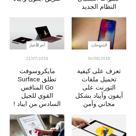
النظام الجديد
الشروحات
آخر الأخبار
21/07/2018
06/08/2018
تعرف على كيفية
مايكروسوفت
تحميل ملفات
تطلق Surface
التورنت على
Go المنافس
آيفون وآيباد بشكل
القوي للجيل
مجاني وآمن
السادس من ايباد !