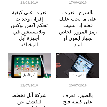
28/08/2019
17/09/2019
بالشرح.. تعرف
تعرف على كيفية
على ما يجب عليك
إقران وحدات
فعله إذا نسيت
تحكم اكس بوكس
رمز المرور الخاص
وبلايستيشن في
بجهاز ايفون أو
أجهزة آبل
ايباد
المختلفة
الشروحات
آخر الأخبار
12/07/2019
20/07/2019
بالصور.. تعرف
شركة آبل تخطط
على كيفية فتح
للكشف عن