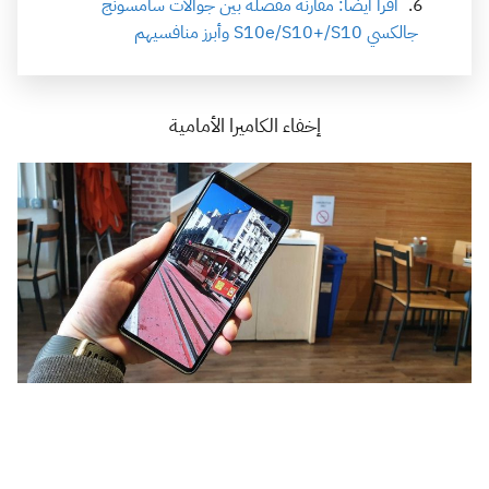
اقرأ أيضًا: مقارنة مفصلة بين جوالات سامسونج
جالكسي S10e/S10+/S10 وأبرز منافسيهم
إخفاء الكاميرا الأمامية