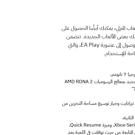
 جانب جهاز الألعاب المنزلي، يمكنك أيضًا الحصول على
Xbox Game Pas، والتي تشمل أكثر من 100 لعبة من متجر Xbox، بما في ذلك بعض الألعاب الجديدة. تتضمن
أيضًا أكثر من 100 لعبة للحواسيب الشخصية لمستخدمي Windows. وعلاوة على ذلك، يمكنك الآن أيضًا الوصول إلى عضوية EA Play، والتي
وهو المعالج الذي يضم ثمانية أنوية بتردد 3.8GHz. وعلاوة على ذلك، فقد قامت شركة مايكروسوفت كذلك بتزويد الجهاز الجديد بمعالج الرسوميات AMD RDNA 2
بينما تم تخصيص 2.5GB لنظام التشغيل، ونحو 3.5GB للنظام. هناك أيضًا ذاكرة تخزينية من نوع NVME SSD بسعة 1 تيرابايت وخيار توسيع مساحة التخزين من
وحتى بدقة 8K في بعض الحالات. أصدرت شركة مايكروسوفت عرضين تجريبيين لأوقات التحميل السريع جدًا في جهاز Xbox-Series-X، وميزة Quick Resume،
ق حفظ حالات اللعبة في SSD، مما يعني أنك ستتمكن من المتابعة من حيث توقفت في اللعبة بعد