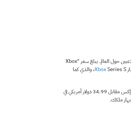
أعلنت شركة مايكروسوفت أخيرًا عن موعد إطلاق وسعر جهاز Xbox Series X الذي يتطلع إليه العديد من اللاعبين حول العالم. يبلغ سعر "Xbox
Xbox
Series S، والذي كما
إذا كنت في منطقة تتوفر فيها خدمة Xbox All Access، فبإمكانك أيضًا الحصول على إكس بوكس سيريس إكس مقابل 34.99 دولار أمريكي في