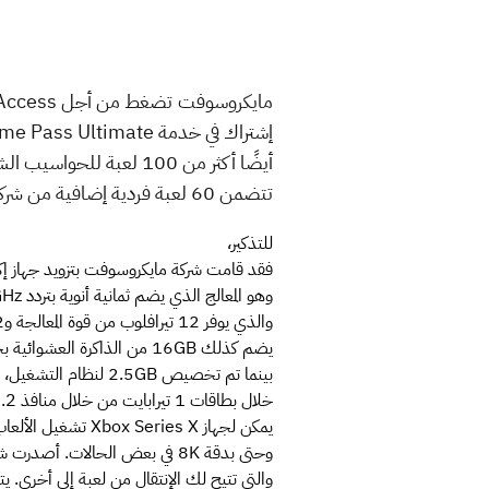
تتضمن 60 لعبة فردية إضافية من شركة Electronic Arts. أخيرًا، هناك أيضًا أكثر من 100 لعبة سحابية متاحة للإستخدام.
للتذكير،
فقد قامت شركة مايكروسوفت بتزويد جهاز إكس بوكس سيريس إكس الجديد
والذي يوفر 12 تيرافلوب من قوة المعالجة و52 وحدة حسابية تعمل بتردد 1.825GHz لكل واحدة.جهاز "Xbox-Series-X"
يضم كذلك 16GB من الذاكرة العشوائية بحيث تم تخصيص 10GB منها لمعالج الرسوميات،
خلال بطاقات 1 تيرابايت من خلال منافذ USB 3.2 في الجزء الخلفي من جهاز Xbox Series X.
يمكن لجهاز Xbox Series X تشغيل الألعاب بدقة 4K وبمعدل 60 إطار في الثانية مع خيار الإنتقال إلى معدل 120 إطار في الثانية،