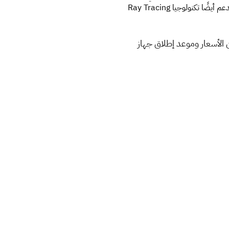
إيقاف تشغيل جهاز Xbox Series X لتحديث النظام أو بعد أسابيع من تشغيل اللعبة لآخر مرة.جهاز Xbox Series X سيدعم أيضًا تكنولوجيا Ray Tracing
لى الطاولة. الآن، علينا فقط إنتظار شركة Sony أن تكشف عن الأسعار وموعد إطلاق جهاز