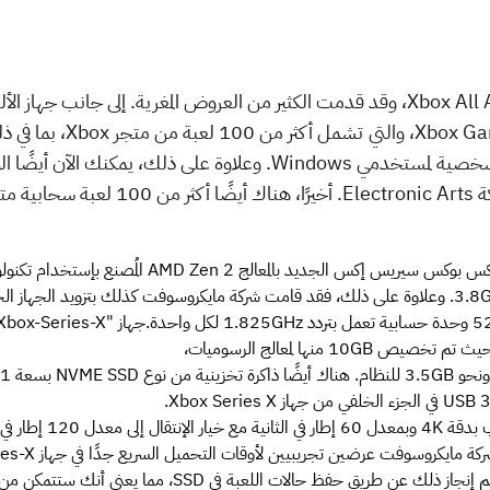
مايكروسوفت تضغط من أجل Xbox All Access، وقد قدمت الكثير من العروض المغرية. إلى
إشتراك في خدمة s Ultimate
 بالمعالج AMD Zen 2 المُصنع بإستخدام تكنولوجيا 7 نانومتر،
والتي تتيح لك الإنتقال من لعبة إلى أخرى. يتم إنجاز ذلك عن طري