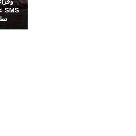
وقراء
MS
تطبيق t