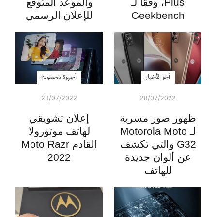
Plus، وفقًا لـ
والموعد المتوقع
Geekbench
للإعلان الرسمي
آخر الأخبار
أجهزة محمولة
28/07/2022
28/07/2022
ظهور صور مسربة
إعلان تشويقي
لـ Motorola Moto
لهاتف موتورولا
G32 والتي تكشف
القادم Moto Razr
عن ألوان جديدة
2022
للهاتف