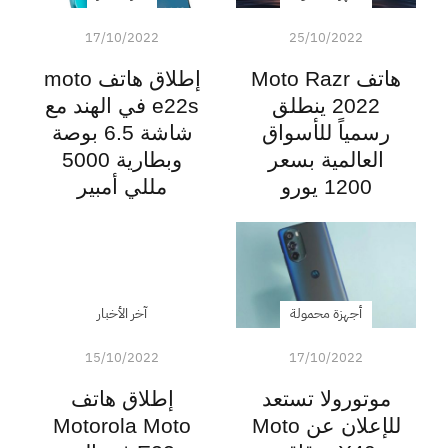
17/10/2022
25/10/2022
هاتف Moto Razr
إطلاق هاتف moto
2022 ينطلق
e22s في الهند مع
رسمياً للأسواق
شاشة 6.5 بوصة
العالمية بسعر
وبطارية 5000
1200 يورو
مللي أمبير
أجهزة محمولة
آخر الأخبار
15/10/2022
17/10/2022
موتورولا تستعد
إطلاق هاتف
للإعلان عن Moto
Motorola Moto