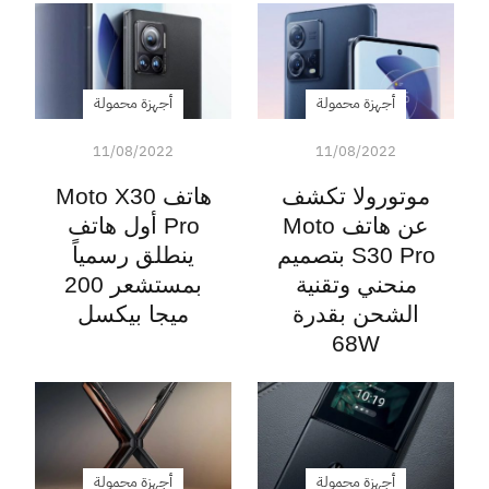
أجهزة محمولة
أجهزة محمولة
11/08/2022
11/08/2022
موتورولا تكشف
هاتف Moto X30
عن هاتف Moto
Pro أول هاتف
S30 Pro بتصميم
ينطلق رسمياً
منحني وتقنية
بمستشعر 200
الشحن بقدرة
ميجا بيكسل
68W
أجهزة محمولة
أجهزة محمولة