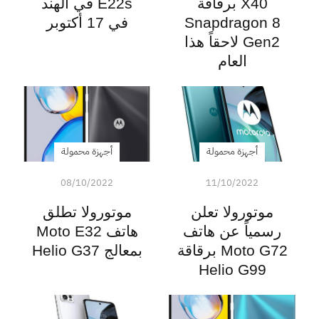
X40 برقاقة
E22s في الهند
Snapdragon 8
في 17 أكتوبر
Gen2 لاحقاً هذا
العام
أجهزة محمولة
أجهزة محمولة
08/10/2022
11/10/2022
موتورولا تعلن
موتورولا تطلق
رسمياً عن هاتف
هاتف Moto E32
Moto G72 برقاقة
بمعالج Helio G37
Helio G99