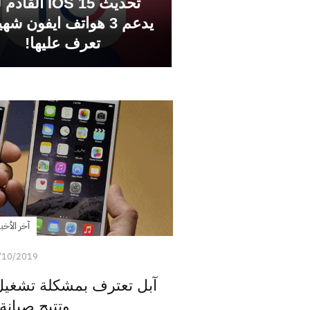
تحديث iOS 15 القا
يدعم 3 هواتف ايفون شه
تعرف عليها!
آخر الأخبا
/10/2019
وتتيح صيانة