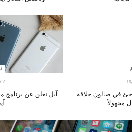
ر
آخ
018
15
 مفاجئ في صالون حلاقة..
آبل تعلن عن برنامج 
ل مجهولاً
آي