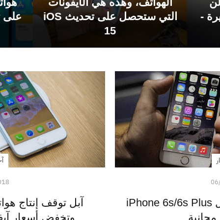
دم لن
الهواتف، وهذه هي الآيفونات
هوات
يرة -
التي ستحصل على تحديث iOS
15
ر
آخ
018
06
آبل تعترف بمشكلة تشغيل iPhone 6s/6s Plus
 مجانية
وتخفض أسعار آيفون 7 و 8 ون