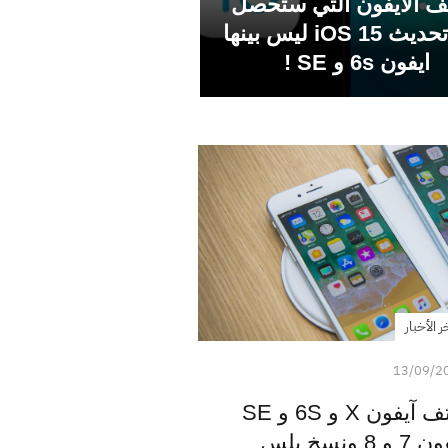
ف الايفون التي ستحصل
على تحديث iOS 15 ليس بينها
ايفون 6s و SE !
ر الأخبار
13/09/2
آبل توقف إنتاج هواتف آيفون X و 6S و SE
سخ بلس