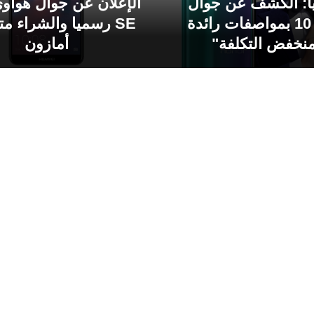
ً: الكشف عن جوال
أونور 10 بمواصفات رائدة
SE رسميا والشراء مت
نخفض التكلفة"
أمازون