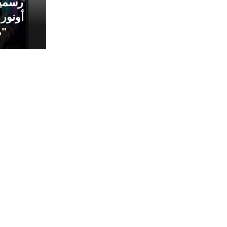
رسميا
"م