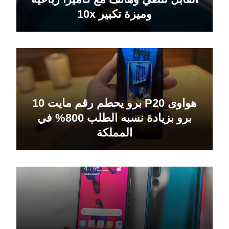
وميزة تكبير 10x
هواوى P20 برو يحطم رقم مايت 10
برو بزيادة نسبه الطلب 800% في
المملكة