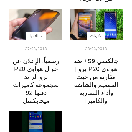
مقارنات
آخر الأخبار
27/03/2018
28/03/2018
جالكسي S9+ ضد
رسمياً: الإعلان عن
هواوي P20 برو |
جوال هواوي P20
مقارنة من حيث
برو الرائد
التصميم والشاشة
بمجموعة كاميرات
وأداء البطارية
دقتها 92
والكاميرا
ميجابكسل