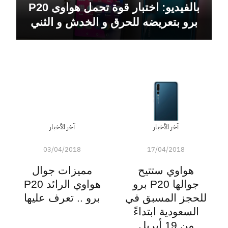
بالفيديو: اختبار قوة تحمل هواوى P20
برو بتعريضه للحرق و الخدش و الثني
آخر الأخبار
آخر الأخبار
03/04/2018
17/04/2018
هواوي ستتيح
مميزات جوال
جوالها P20 برو
هواوي الرائد P20
للحجز المسبق في
برو .. تعرف عليها
السعودية ابتداءً
من 19 أبريل