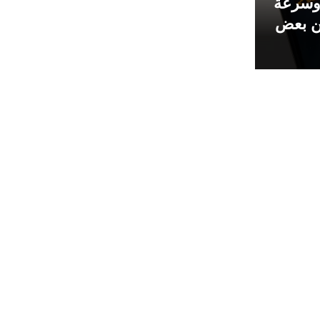
 يعمل بشبكة 5G وسرعة
ن بعض