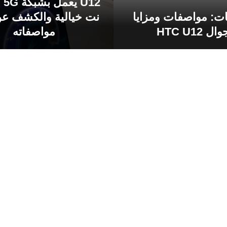
U12
ت: مواصفات ومزايا
نت خيالية والكشف ع
ال HTC U12
مواصفاته