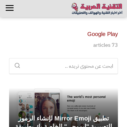
Google Play
73 articles
تطبيق Mirror Emoji لإنشاء الرموز
التعبيرية "إيموجي" الخاصة بك بطريقة