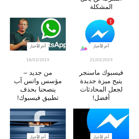
المشكلة
آخر الأخبار
آخر الأخبار
18/03/2019
21/03/2019
فيسبوك ماسنجر
من جديد –
يتيح ميزة جديدة
مؤسس واتس آب
لجعل المحادثات
ينصحنا بحذف
أفضل!
تطبيق فيسبوك!
آخر الأخبار
آخر الأخبار