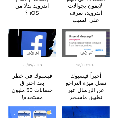
الايفون بجوالات
اندرويد بدلا من
اندرويد، تعرف
iOS ؟
على السبب
آخر الأخبار
آخر الأخبار
29/09/2018
16/11/2018
أخيراً فيسبوك
فيسبوك في خطر
تفعل ميزة التراجع
بعد اختراق
عن الإرسال عبر
حسابات 50 مليون
تطبيق ماسنجر
مستخدم!