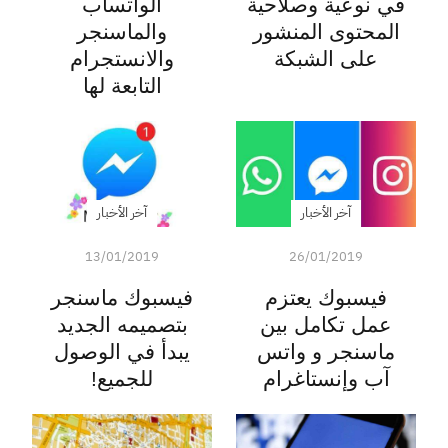
في نوعية وصلاحية
الواتساب
المحتوى المنشور
والماسنجر
على الشبكة
والانستجرام
التابعة لها
آخر الأخبار
آخر الأخبار
13/01/2019
26/01/2019
فيسبوك يعتزم
فيسبوك ماسنجر
عمل تكامل بين
بتصميمه الجديد
ماسنجر و واتس
يبدأ في الوصول
آب وإنستاغرام
للجميع!