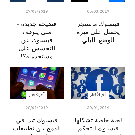
27/02/2019
05/03/2019
فيسبوك ماسنجر
فضيحة جديدة -
يحصل على ميزة
متى يتوقف
الوضع الليلي
فيسبوك عن
التجسس على
مستخدميه؟!
آخر الأخبار
آخر الأخبار
28/01/2019
30/01/2019
لجنة خاصة تشكلها
فيسبوك تبدأ في
فيسبوك للتحكم
الدمج بين تطبيقات