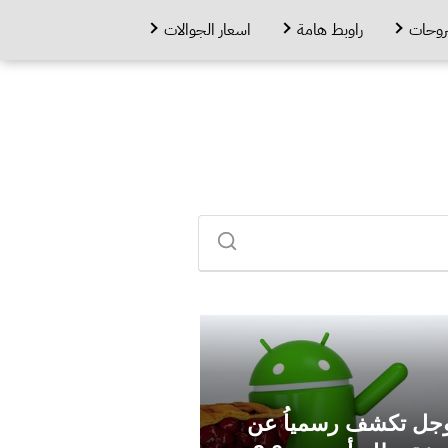
روحات
راوبط هامة
اسعار الجوالات
جل تكشف رسمياُ عن