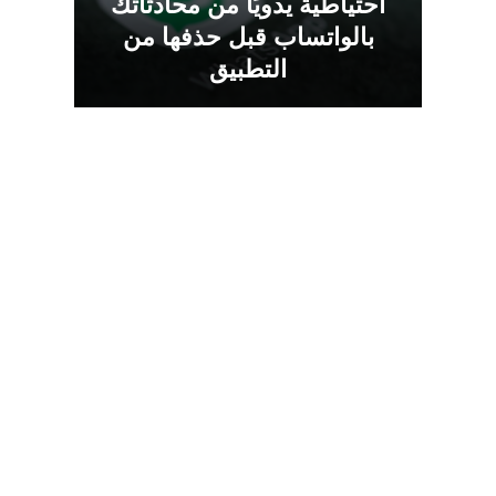
احتياطية يدويًا من محادثاتك
بالواتساب قبل حذفها من
التطبيق