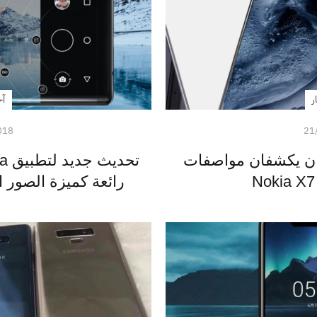
ر
آخ
018
21
ن يكشفان مواصفات
رائعة كميزة الصور