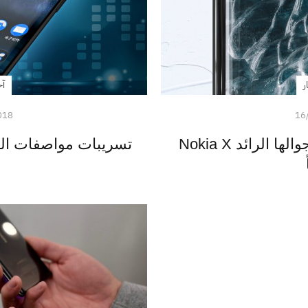
ر
آخ
018
16
نوكيا تستعد للكشف عن جوالها الرائد Nokia X
تسريبات مواصفات الجوال ال