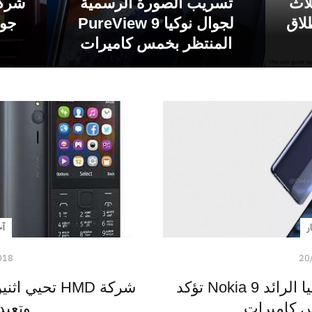
ف ثلاث
تسريب الصورة الرسمية
لاق
لجوال نوكيا 9 PureView
المنتظر بخمس كاميرات
ر
آخ
018
20
تسريبات جديدة لهاتف نوكيا الرائد Nokia 9 تؤكد
شركة HMD تحي
 كاميرات
وتعيد