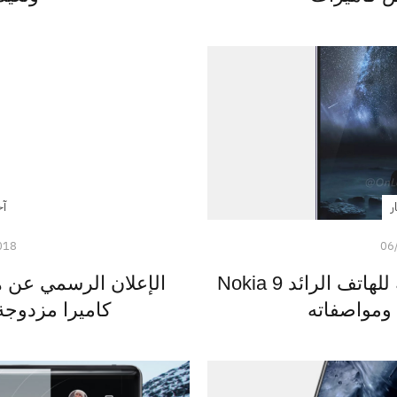
ر
آخ
018
06
تسريب فيديو وصور واقعية للهاتف الرائد Nokia 9
مواصفاته
كاميرا مزدوج