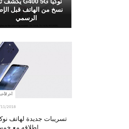
نوكيا G400 5G يكش
نسخ من الهاتف قبل الإط
الرسمي
آخر الأخبا
/11/2018
إطلاقه مع خمس