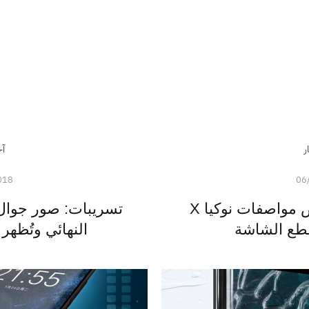
ر
آخ
018
06
بالفيديو: مقطع يستعرض مواصفات نوكيا X
قطع الشاشة
النهائي وتُظهر