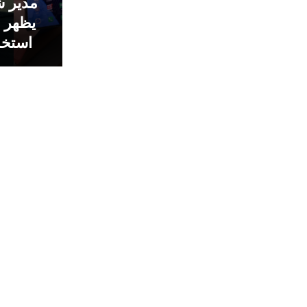
مدير ش
يظهر ف
استخد