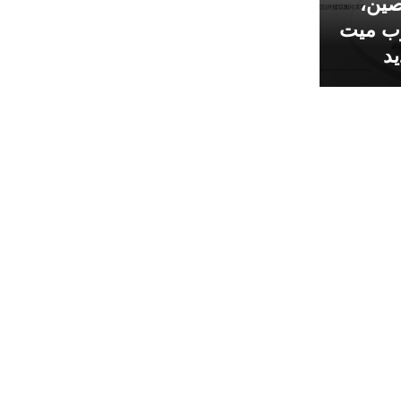
صين،
وب ميت