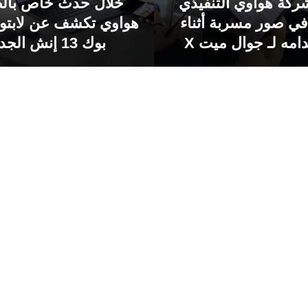
ركة هواوي التنفيذي
خلال حدث خاص بال
ي صور مسربة أثناء
هواوي تكشف عن لابت
امه لـ جوال ميت X
بوك 13 إنش الجديد