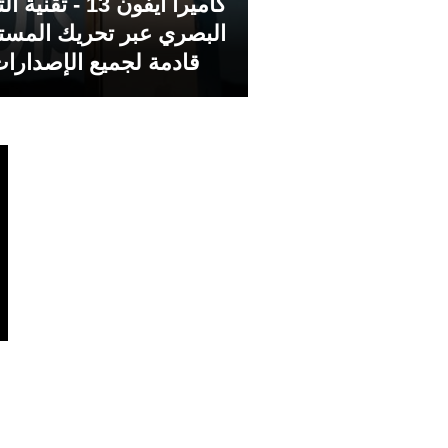
كاميرا ايفون 13 - تقن
البصري عبر تحريك المس
قادمة لجميع الإصدارات