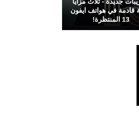
بات جديدة - ثلاث مزايا
 قادمة في هواتف ايفون
13 المنتظرة!