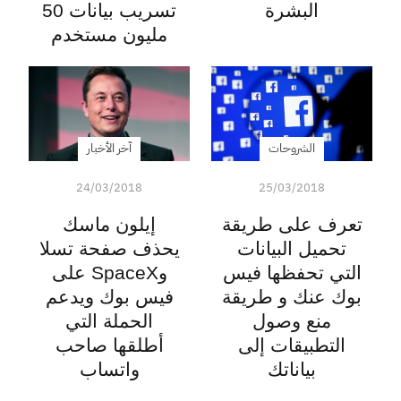
البشرة
تسريب بيانات 50
مليون مستخدم
الشروحات
آخر الأخبار
24/03/2018
25/03/2018
تعرف على طريقة
إيلون ماسك
تحميل البيانات
يحذف صفحة تسلا
التي تحفظها فيس
وSpaceX على
بوك عنك و طريقة
فيس بوك ويدعم
منع وصول
الحملة التي
التطبيقات إلى
أطلقها صاحب
بياناتك
واتساب