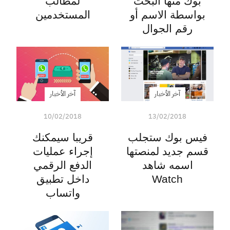
بوك منها البحث
لمطالب
بواسطة الاسم أو
المستخدمين
رقم الجوال
آخر الأخبار
آخر الأخبار
10/02/2018
13/02/2018
فيس بوك ستجلب
قريبا سيمكنك
قسم جديد لمنصتها
إجراء عمليات
اسمه شاهد
الدفع الرقمي
Watch
داخل تطبيق
واتساب