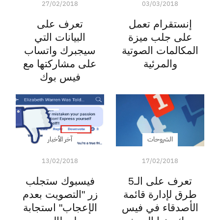
27/02/2018
03/03/2018
إنستقرام تعمل
تعرف على
على جلب ميزة
البيانات التي
المكالمات الصوتية
سيجبرك واتساب
والمرئية
على مشاركتها مع
فيس بوك
الشروحات
آخر الأخبار
13/02/2018
17/02/2018
تعرف على الـ5
فيسبوك ستجلب
طرق لإدارة قائمة
زر "التصويت بعدم
الأصدقاء في فيس
الإعجاب" استجابة