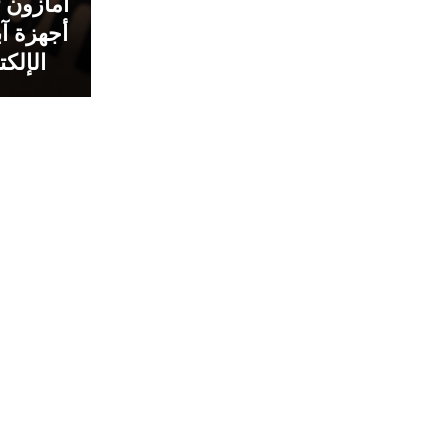
امازون ت
أجهزة آب
الإلكت