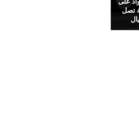
اذ على
 تصل