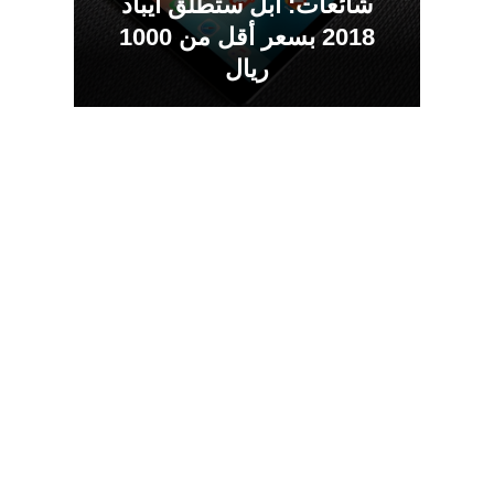
شائعات: آبل ستطلق آيباد
2018 بسعر أقل من 1000
ريال