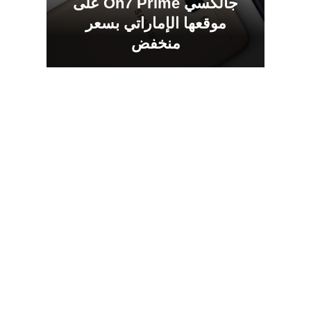
جالكسي On7 Prime على
موقعها الإماراتي بسعر
منخفض