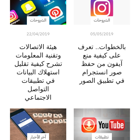
الشروحات
الشروحات
22/04/2019
05/05/2019
بالخطوات.. تعرف
هيئة الاتصالات
على كيفية منع
وتقنية المعلومات
آيفون من حفظ
تشرح كيفية تقليل
صور انستجرام
استهلاك البيانات
في تطبيق الصور
في تطبيقات
التواصل
الاجتماعي
تطبيقات
آخر الأخبار