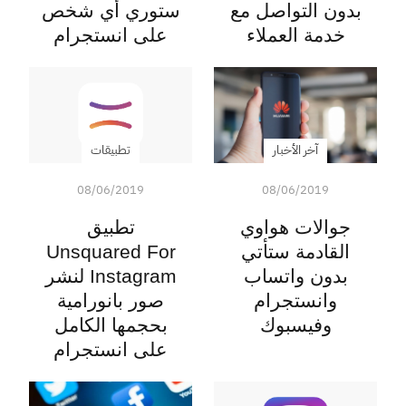
بدون التواصل مع
ستوري أي شخص
خدمة العملاء
على انستجرام
آخر الأخبار
تطبيقات
08/06/2019
08/06/2019
جوالات هواوي
تطبيق
القادمة ستأتي
Unsquared For
بدون واتساب
Instagram لنشر
وانستجرام
صور بانورامية
وفيسبوك
بحجمها الكامل
على انستجرام