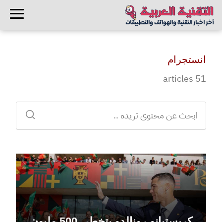
انستجرام
51 articles
كريستيانو رونالدو يتخطى 500 مليون