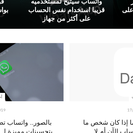
واتساب سيتيح لمستخدميه
قب
على
قريبا استخدام نفس الحساب
بوا
على أكثر من جهاز
آخ
019
17
معرفة ما إذا كان شخص ما
بالصور.. واتساب تط
اب الآن أم لا
بتحسينات مميزة لـ