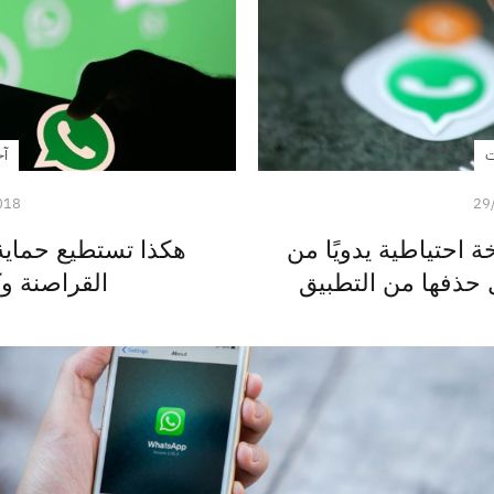
ت
آخ
018
29
 احتياطية يدويًا من
هكذا تستطيع حماي
 حذفها من التطبيق
القراصنة وك