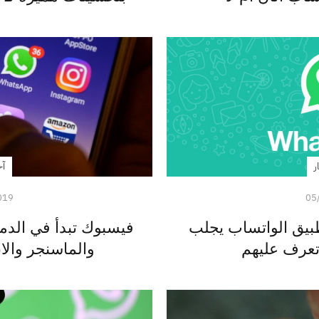
ر
آخ
019
05
بيق الواتساب يجلب
فيسبوك تبدأ في الدم
تعرف عليهم
والماسنجر والان