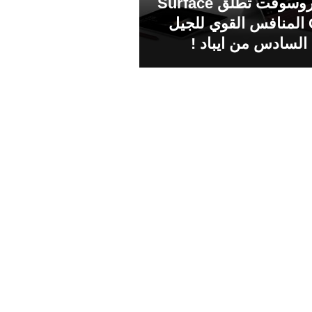
مايكروسوفت تطلق Surface
Go المنافس القوي للجيل
السادس من ايباد !