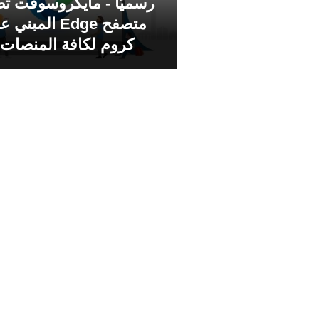
رسميًا - مايكروسوفت ت
متصفح Edge المبني
كروم لكافة المنصات!