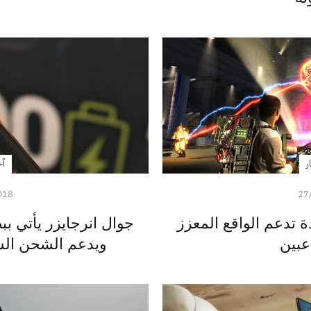
ر
آخ
018
27
ة تدعم الواقع المعزز
اعبين
ويدعم الشحن ال