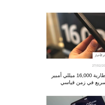
ر الأخبار
27/02/2
جوال انرجايزر يأتي ببطارية 16,000 ميللي أمبير
سريع في زمن قياسي