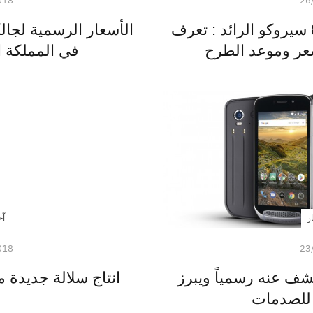
018
26
الإعلان الرسمي عن نوكيا 8 سيروكو الرائد : تعرف
عر وموعد الطرح
في المملكة ا
ر
آخ
018
23
ُشف عنه رسمياً ويبرز
انتاج سلالة جديدة من
للصدمات