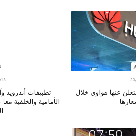
ر
ت
018
20
علن عنها هواوي خلال
تطبيقات أندرويد وآي
عارها
الأمامية والخلفية معا 
ال