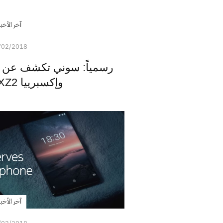
آخر الأخبا
/02/2018
وإكسبرييا XZ2 كومباكت
آخر الأخبا