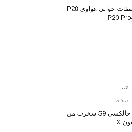
تسريبات: صور ومواصفات جوالي هواوي P20
ر الأخبار
28/02/2
سامسونج بعد إطلاق جالكسي S9 سخرت من
ون X