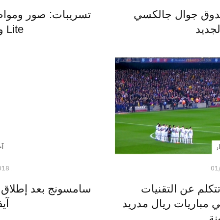
دوق جوال جالكسي
Lite وP20 Pro
ر
آخ
018
01
تتكلم عن التقنيات
 مباريات ريال مدريد
آيف
نة