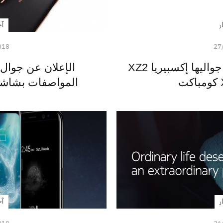
ر
آخ
018
27
رسمياً: سوني تكشف عن جواليها إكسبيريا XZ2
المواصفات بشاشة 6 إنش وبسعر م
ر
آخ