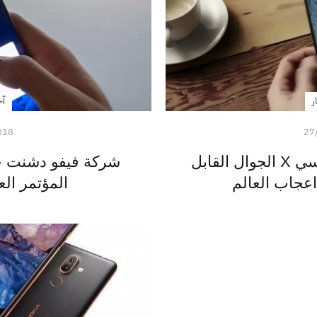
ر
آخ
018
27
سامسونج تؤكد أن جالكسي X الجوال القابل
عجاب العالم
المؤتمر الع