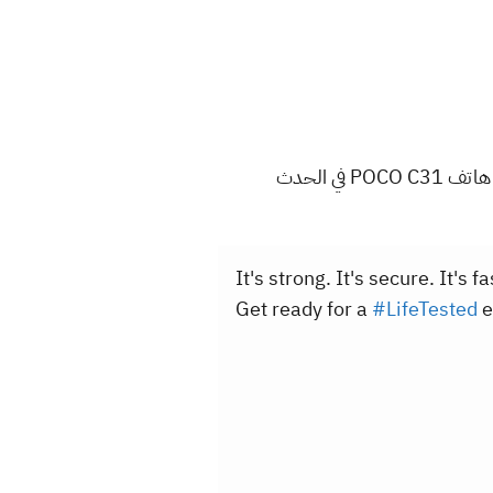
حددت شركة POCO يوم 30 من سبتمبر لكشف النقاب عن إصدار جديد من سلسلة هواتف C، حيث ينطلق هاتف POCO C31 في الحدث
It's strong. It's secure. It's fa
Get ready for a
#LifeTested
e