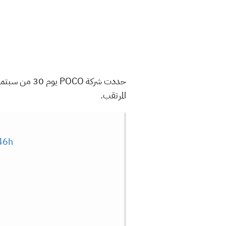
المرتقب.
46h