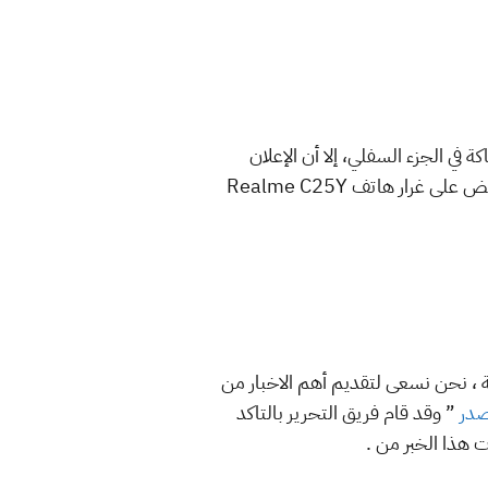
 سماكة في الجزء السفلي، إلا أن الإعلان
التشويقي لا يكشف عن تصميم الهاتف من الجهة الخلفية، ومن المتوقع أن يأتي الهاتف بمستوى تسعير منخفض على غرار هاتف Realme C25Y
ر” على مدونة التقنية العربية ، نحن نسعى لتقديم أهم الاخبار من
مصدر
” وقد قام فريق التحرير بالتاكد
 هذا الخبر من .