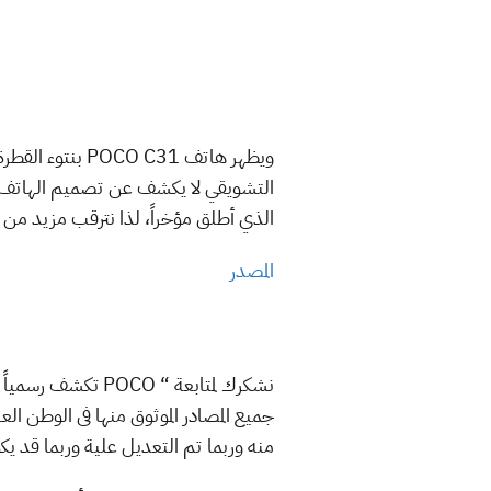
ويظهر هاتف C31
الذي أطلق مؤخراً، لذا نترقب مزيد من ال
المصدر
جميع المصادر الموثوق منها فى الوطن العرب
منه وربما تم التعديل علية وربما قد ي