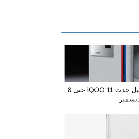
إعلان تشويقي يؤكد تأجيل حدث iQOO 11 حتى 8
يسمبر