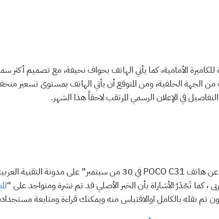
POCO  بنتوء القطرة للكاميرة الأمامية، كما يأتي الهاتف بحواف نحيفة، مع تصميم أكثر
تفاصيل في الإعلان الرسمي المرتقب لاحقاً هذا الشهر.
نشكرك لمتابعة “ POCO تكشف رسمياً عن هاتف POCO C31 في 30 من سبتمب
ى ، كما تَجْدَرُ الأشاراة بأن الخبر الأصلي قد تم نشرة ومتواجد على “
ال
كون تم نقله بالكامل اوالاقتباس منه ويمكنك قراءة ومتابعة مستجدادت