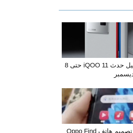
إعلان تشويقي يؤكد تأجيل حدث iQOO 11 حتى 8
يسمبر
مقطع فيديو يستعرض تصميم هاتف Oppo Find