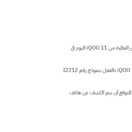
تستمر التسريبات في تسليط الأضواء على سلسلة هواتف iQOO 11، حيث تم رصد النموذج الخاص بالأسواق العالمية من iQOO 11 اليوم في
تؤكد التسريبات على خطط iQOO لإطلاق سلسلة iQOO 11 في الأسواق العالمية قريباً، ولقد أعتمد هاتف iQOO 11 بالفعل بنموذج رقم I2212
ً 2 من شهر ديسمبر لإطلاق هاتف iQOO 11 في ماليزيا، ومن المتوقع أن يتم الكشف عن هاتف