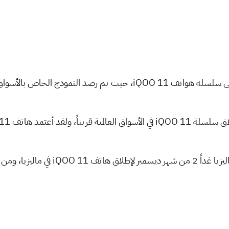
وتستعد iQOO لعقد مؤتمر في سوق ماليزيا غدا