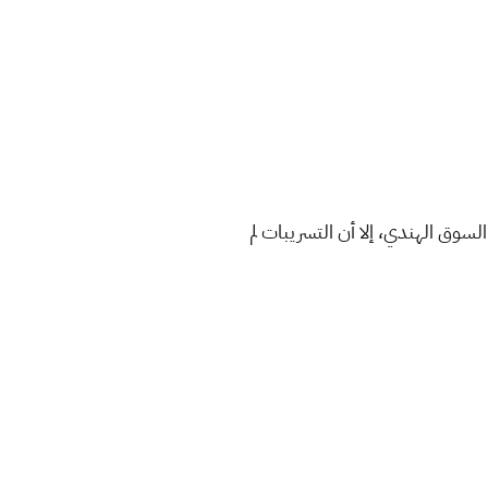
 هاتف iQOO 11 Pro 5G في قاعدة بيانات Bluetooth SIG، أيضاً أعتمد الهاتف في BIS في السوق الهندي، إلا أن التسريبات لم