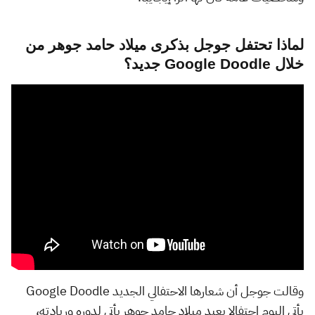
لماذا تحتفل جوجل بذكرى ميلاد حامد جوهر من
خلال Google Doodle جديد؟
وقالت جوجل أن شعارها الاحتفالي الجديد Google Doodle
يأتي اليوم احتفالا بعيد ميلاد حامد جوهر يأتي لدوره وريادته،