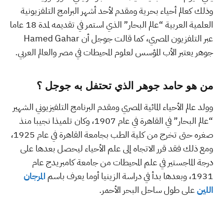
وذلك كعالم أحياء بحرية ومقدم لأحد أشهر البرامج التلفزيونية
العلمية العربية “عالم البحار” الذي استمر في تقديمه لمدة 18 عاما
عبر التلفزيون المصري، كما قالت جوجل أن Hamed Gahar
جوهر يعتبر الأب المؤسس لعلوم المحيطات في مصر والعالم العربي.
من هو حامد جوهر الذي تحتفل به جوجل ؟
وولد عالم الأحياء المائية المصري ومقدم البرنامج التلفيزيوني الشهير
“عالم البحار” في القاهرة في عام 1907، وكان تلميذا نجيبا منذ
صغره حتى تخرج من كلية الطب بجامعة القاهرة في عام 1925،
ومع ذلك فقد قرر الاتجاه إلى علم الأحياء ليحصل بعدها على
درجة الماجستير في علم المحيطات من جامعة كامبريدج عام
1931، وبعدها بدأ في دراسة الزينيا أوما يعرف باسم
المرجان
اللين
على طول ساحل البحر الأحمر.