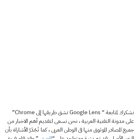
نشكرك لمتابعة “ Google Lens تشق طريقها إلى Chrome”
على مدونة التقنية العربية ، نحن نسعى لتقديم أهم الاخبار من
جميع المصادر الموثوق منها فى الوطن العربى ، كما تَجْدَرُ الأشاراة بأن
الخبر الأصلي قد تم نشرة ومتواجد على “
المصدر
” وقد قام فريق