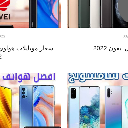
022
03
يفون 2022
2