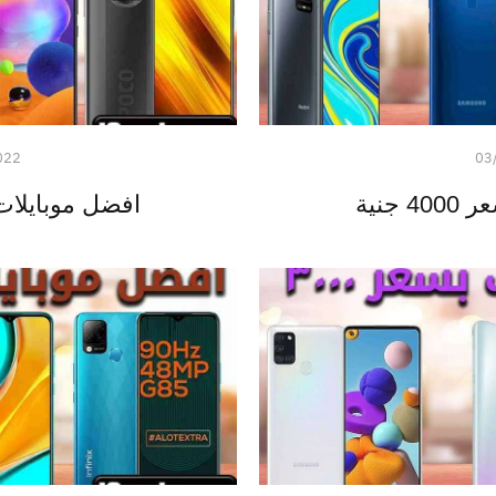
022
03
جنية
افضل موبايلات بسعر 