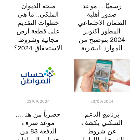
رسميًا… موعد
منحة الديوان
صدور أهلية
الملكي.. ما هي
الضمان الاجتماعي
خطوات التقديم
المطور أكتوبر
على قطعة أرض
2024 بتوضيح من
مجانية وشروط
الموارد البشرية
الاستحقاق 2024؟
23/09/2024
23/09/2024
برنامج الدعم
حصرياً من هنا….
السكني يكشف
موعد صرف
عن شروط
الدفعة 83 من
التسجيل للأرامل
حساب المواطن