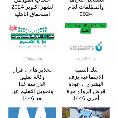
والمطلقات لعام
لشهر أكتوبر 2024
2024
استحقاق الأهلية
08/09/2024
23/09/2024
بنك التنمية
تحذير هام .. قرار
الاجتماعية يزف
وكالة تعليق
البشرى .. عودة
الدراسة غدا
قرض الزواج مرة
وتحويل التعليم عن
أخرى 1446
بعد 1446