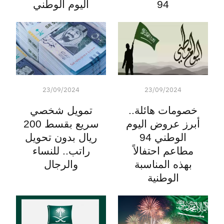
94
اليوم الوطني
23/09/2024
23/09/2024
خصومات هائلة..
تمويل شخصي
أبرز عروض اليوم
سريع بقسط 200
الوطني 94
ريال بدون تحويل
مطاعم احتفالاً
راتب.. للنساء
بهذه المناسبة
والرجال
الوطنية