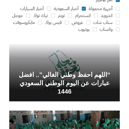
آخر الأخبار
أجهزة محمولة
أخبار السعودية
أخبار السيارات
اندرويد
انستجرام
تويتر
تيك توك
جوجل
سناب شات
عروض
فيس بوك
مايكروسوفت
واتساب
يوتيوب
“اللهم احفظ وطني الغالي”.. افضل
عبارات عن اليوم الوطني السعودي
1446