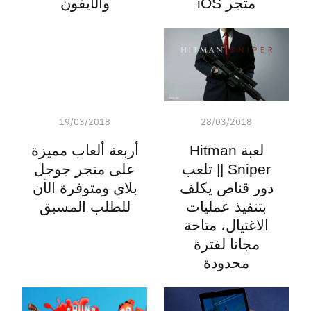
متجر iOS
والآيفون
19/03/2018
28/03/2018
لعبة Hitman
أربعة ألعاب مميزة
Sniper || تلعب
على متجر جوجل
دور قناص يكلف
بلاي ومتوفرة الأن
بتنفيذ عمليات
للطلب المسبق
الاغتيال، متاحة
مجانا لفترة
محدودة