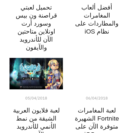
أفضل ألعاب
تحميل لعبتي
المغامرات
قراصنة ون بيس
والمطاردات على
وسورد أرت
نظام iOS
اونلاين متاحتين
الآن للأندرويد
والآيفون
05/04/2018
06/04/2018
لعبة المغامرات
لعبة فلايون العربية
Fortnite الشهيرة
الشيقة من نمط
متوفرة الآن على
الأنمي للأندرويد