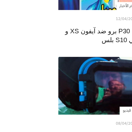
ر الأخبار
12/04/2
تحدي الكاميرا: هواوي P30 برو ضد آيفون XS و
لس
فيديو
08/04/2