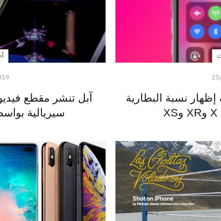
ت
آخ
019
25
إظهار نسبة البطارية
آبل تنشر مقطع فيديو 
X
سيريالية بواسطة