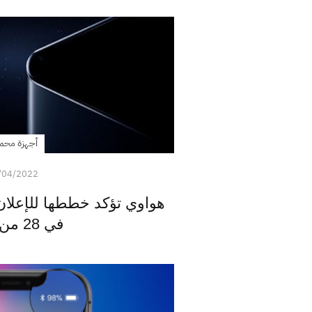
أجهزة محم
/04/2022
في 28 من أبريل