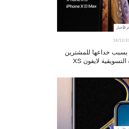
ر الأخبار
18/12/2
 بسبب خداعها للمشترين
تسويقية لايفون XS