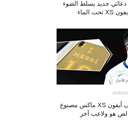
عائي جديد يسلط الضوء
حت الماء
ر الأخبار
29/03/2
ميسي يحصل على هاتف آيفون XS ماكس مصنوع
لص هو ولاعب آخر