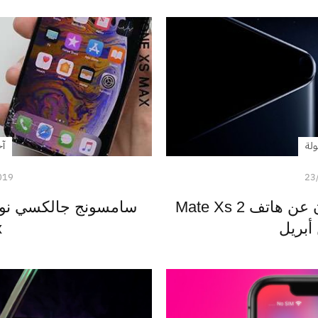
ولة
آخ
019
23
هواوي تؤكد خططها للإعلان عن هاتف Mate Xs 2
x