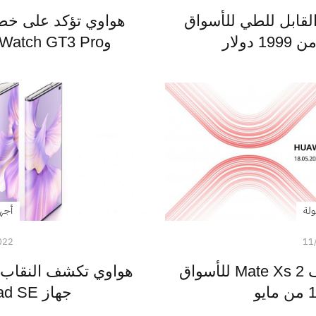
اوي تطلق Mate Xs 2 القابل للطي للأسواق
دولار
وWatch GT3 Pro غداً للأسواق العالمية
ولة
أجه
022
11
هواوي تستعد لإطلاق هاتف Mate Xs 2 للأسواق
جهاز MatePad SE اللوحي