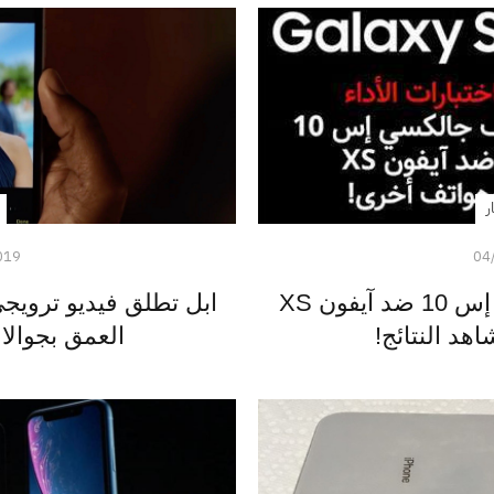
ر
019
04
اختبارات الأداء - جالكسي إس 10 ضد آيفون XS
ابل تطلق فيديو ترويجي
هد النتائج!
العمق بجوالات آ