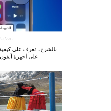
الشروحا
/08/2019
بالشرح.. تعرف على كيفية 
على أجهزة آيفون X وXR وS