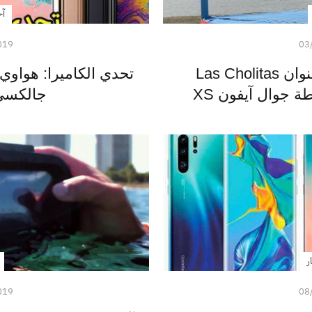
آخ
019
03
آبل تنشر فيلم قصير بعنوان Las Cholitas
جالكسي S10 ب
ر
019
08