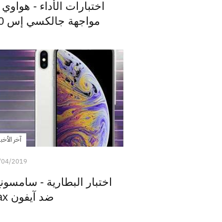
مواجهة جالكسي إس 10 وآيفون XS Max
آخر الأخبا
/04/2019
ضد آيفون XS Max !