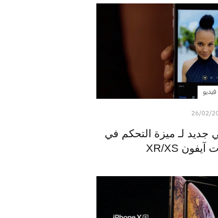
فيديو
26/02/2
 جديد لـ ميزة التحكم في
يفون XR/XS