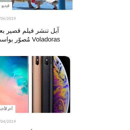
فيديو
/06/2019
Voladoras مُصوّر بواسطة جوال آيفون XS
آخر الأخبا
/04/2019