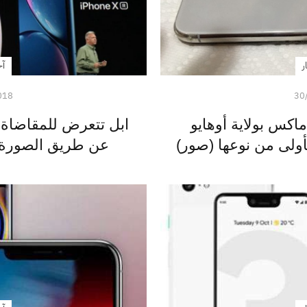
ر
آخ
018
30
فجار جوال آيفون XS ماكس بولاية أوهايو
ابل تتعرض للمقاضاة
أولى من نوعها (صور)
عن طريق الصورة ال