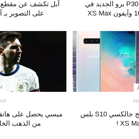
اختبارات الأداء - هواوي P30 برو الجديد في
آبل تكشف عن مقطع د
على التصوير بـ آيفون XS ت
ر
آخ
019
05
اختبار البطارية - سامسونج جالكسي S10 بلس
من الذهب الخا