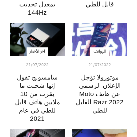
قابل للطي
بمعدل تحديث
144Hz
الهواتف
آخر الأخبار
21/07/2022
21/07/2022
موتورولا تؤجل
سامسونج تقول
الإعلان الرسمي
إنها شحنت ما
عن هاتف Moto
يقرب من 10
Razr 2022 القابل
ملايين هاتف قابل
للطي
للطي في عام
2021