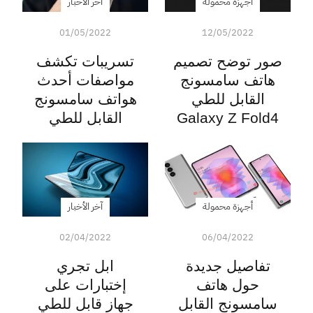
أجهزة محمولة
آخر الأخبار
01/05/2022
12/05/2022
صور توضح تصميم
تسريبات تكشف
هاتف سامسونج
مواصفات أحدث
القابل للطي
هواتف سامسونج
Galaxy Z Fold4
القابل للطي
أجهزة محمولة
آخر الأخبار
02/04/2022
06/04/2022
تفاصيل جديدة
ابل تجري
حول هاتف
إختبارات على
سامسونج القابل
جهاز قابل للطي