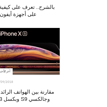
بالشرح.. تعرف على كيفية 
على أجهزة آيفون X وXR وS
آخر الأخبا
/09/2018
وجالكسي S9 وبكسل 3 في سرعة الاتصال