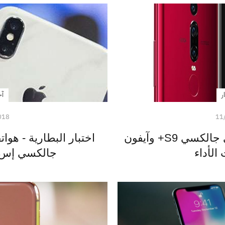
ر
آخ
018
11
هواوي مايت 20 يتفوق على جالكسي S9+ وآيفون
جالكسي إس 9 و إس 9 بلس