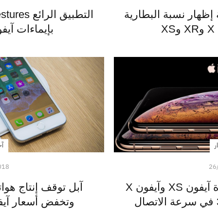
إظهار نسبة البطارية
X
بإيماءات آيفون X وأندر
ر
آخ
018
26
مقارنة بين الهواتف الرائدة آيفون XS وآيفون X
وتخفض أسعار آيفون 7 و 8 ون