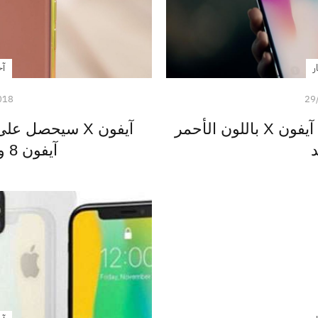
ر
آخ
018
29
بالفيديو هكذا سيكون شكل آيفون X باللون الأحمر
آيفون X سيحصل 
د
آيفون 8 و8 بلس كذلك