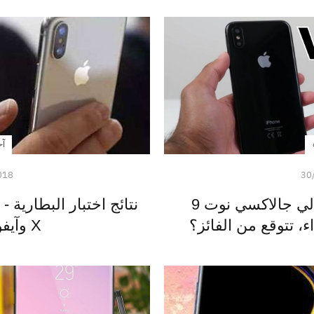
آخ
018
30
بالفيديو: مقارنة بين جوالي جالاكسي نوت 9
X وآيفون 8 بلس!