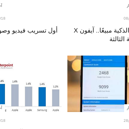
ر
آخ
018
08
تعرف على أكثر الجوالات الذكية مبيعًا.. آيفون X
أول تسريب فيديو وصور لج
الثالثة
ر
آخ
018
28