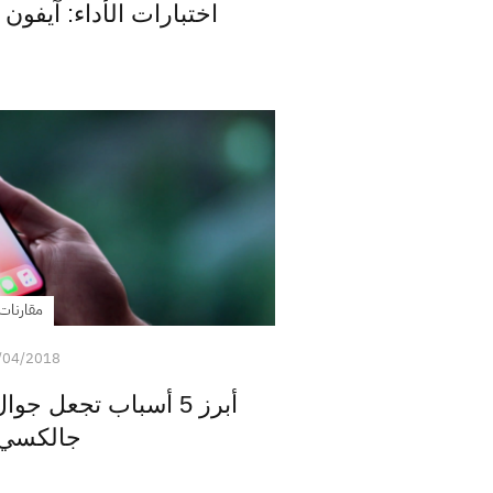
اختبارات الأداء: آيفون X ضد OnePlus 6
مقارنات
/04/2018
جالكسي 9