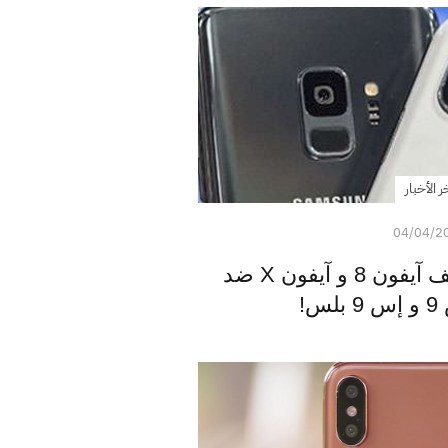
ر الأخبار
04/04/2
اختبار البطارية - هواتف آيفون 8 و آيفون X ضد
!