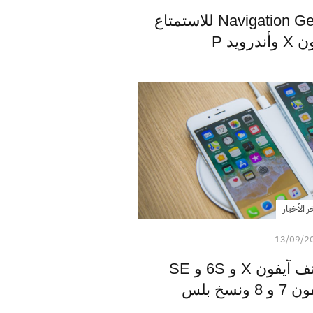
التطبيق الرائع Navigation Gestures للاستمتاع
ويد P
ر الأخبار
13/09/2
آبل توقف إنتاج هواتف آيفون X و 6S و SE
سخ بلس