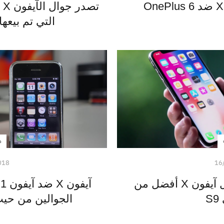
تص
التي تم بيع
م
018
16
أبرز 5 أسباب تجعل جوال آيفون X أفضل من
آ
S
الجوالين من حيث