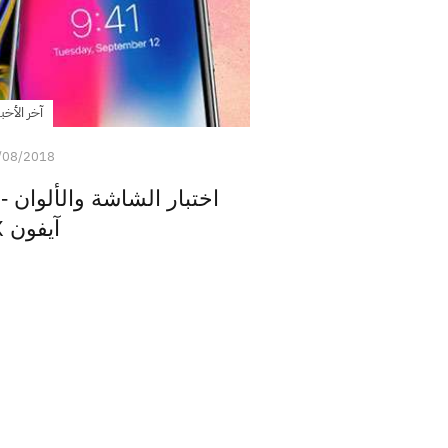
آخر الأخبا
/08/2018
آيفون X !