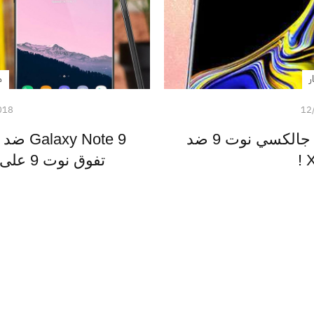
ر
م
018
12
اختبار الشاشة والألوان - جالكسي نوت 9 ضد
تفوق نوت 9 على آيفون X في 5 أشياء