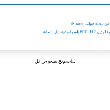
بطئة هواتف iPhone
 الجديد قبل إصداره
سامسونج تسخر من آبل