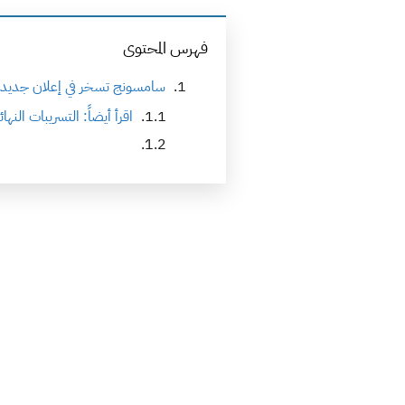
فهرس المحتوى
سامسونج تسخر في إعلان جديد من ت
اقرأ أيضاً: التسريبات النهائية لجوال HTC U12 بلس