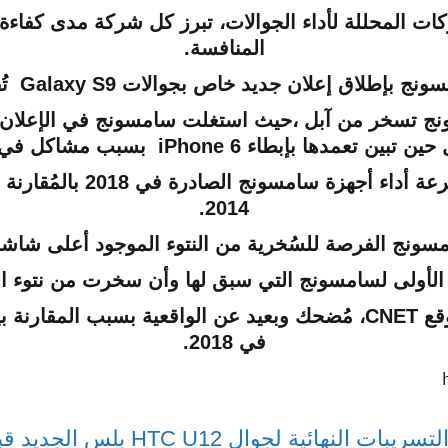
 المحللة لأداء الجوالات، تبرز كل شركة مدى كفاءة
المنافسة.
ان جديد خاص بجوالات Galaxy S9 تُقارنه بجوالات iPhone 6.
نج تسخر من آبل ،
حيث استغلت سامسونج في الإعلان ا
تعمدها بإبطاء iPhone 6 بسبب مشاكل في البطارية.
وسخرت في الإعلان على سرعة أ
2014.
نج الفرصة للسُخرية من النتوء الموجود أعلى شاشة هواتف 
مرّة الأولى لسامسونج التي سبق لها وأن سخرت من نتوء ا
في 2018.
لتسريبات النهائية لجوال HTC U12 بلس الجديد قبل إصداره