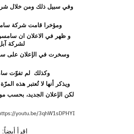
وفي سبيل ذلك ومن خلال شركات
ومؤخرا قامت شركة سامسونج بإطلاق إعل
و ظهر في الاعلان ان سامسو
لشركة آبل حين تبين 
وكذلك لم تفوّت سامسو
ويذكر أنها لا تُعتبر هذه ال
https://youtu.be/3qhW1sDPHYI
اقرأ أيضاً:
ا