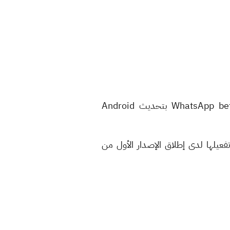
وأوضحت المنصة؛ وفقاً لموقع "wabetainfo" المتخصص، أن الميزة تعمل بعد الحصول على إصدار WhatsApp beta بتحديث Android
فعيلها لدى إطلاق الإصدار الأول من