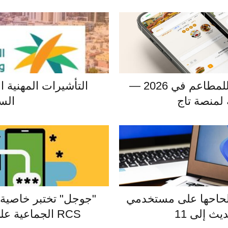
أفضل منصة منيو رقمي للمطاعم في 2026 —
التأشيرات المهنية ال
لمنصة تاج
الس
لحاحها على مستخدمي
"جوجل" تختبر خاصية ا
RCS الجماعية على تطبيق Messages