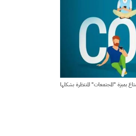
اع بميزة "المجتمعات" المنتظرة بشكلها