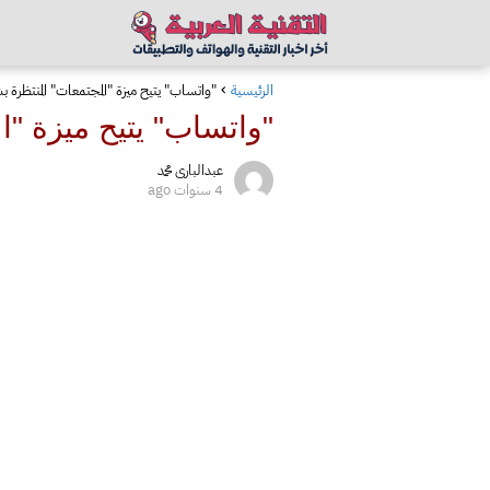
الرئيسية
"واتساب" يتيح ميزة "المجتمعات" المنتظرة 
"واتساب" يتيح ميزة "
عبدالبارى محمد
4 سنوات ago