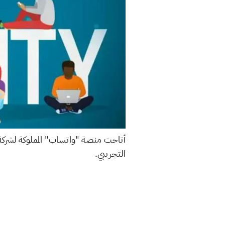
أتاحت منصة "واتساب" المملوكة لشركة مي
التجريبي.