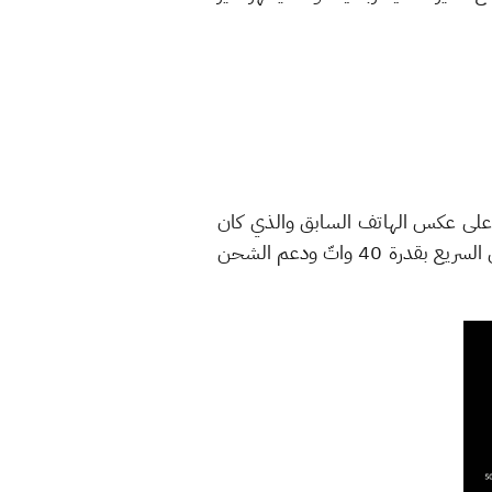
 عن الكاميرا الأمامية فهي كما هي، هذا بينما سيدعم هذا الهاتف مقاومة المياه والغبار بمعمارية IP68 على عكس الهاتف السابق والذي كان
يدعم فقط معمارية IP53! يأتي الهاتف مع بطارية بسعة 4,200mAh لكن ما يميزها حقًا هو دعم الشحن السريع بقدرة 40 واتّ ودعم الشحن