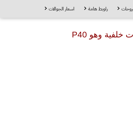
روحات
راوبط هامة
اسعار الجوالات
هواوي تكشف عن سلسلة هواتف P40 مع عضو بخمس كاميرات خلفية وهو P40