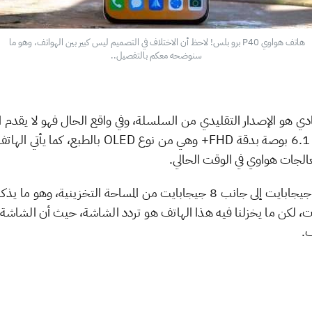
هاتف هواوي P40 برو بلس! لاحظ أن الاختلاف في التصميم ليس كبير بين الهواتف، وهو ما 
سنوضحه معكم بالتفصيل..
و متوقع، هاتف هواوي P40 العادي هو الإصدار التقليدي من السلسلة، وفي واقع الحال فهو
لجات هواوي في الوقت الحالي.