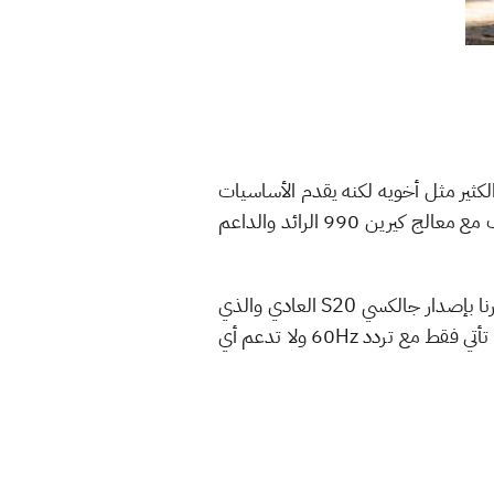
 لا يقدم الكثير مثل أخويه لكنه يقدم الأساسيات
بامتياز! والهاتف يأتي مع شاشة بقياس 6.1 بوصة بدقة FHD+ وهي من نوع OLED بالطبع، كما يأتي الهاتف مع معالج كيرين 990 الرائد والداعم
الهاتف يتوفّر فقط بسعة تخزين 128 جيجابايت إلى جانب 8 جيجابايت من المساحة التخزينية، وهو ما يذكرنا بإصدار جالكسي S20 العادي والذي
كان محدودًا بشكل ملحوظ في المواصفات، لكن ما يخزلنا فيه هذا الهاتف هو تردد الشاشة، حيث أن الشاشة تأتي فقط مع تردد 60Hz ولا تدعم أي