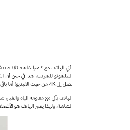
تصل إلى 4K من حيث الفيديو! أما باقي مساحة الثقب داخل الشاشة فمن خلالها وضعت هواوي مستشعر آشعة تحت الحمراء للتعرف على الوجه.
الشاشة، ولهذا يعتبر الهاتف هو الأ