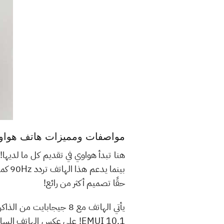
مواصفات ومميزات هاتف هواوي P40 
بينم
حقًا تصميم أكثر من رائع!
EMUI 10.1! على عكس الهاتف