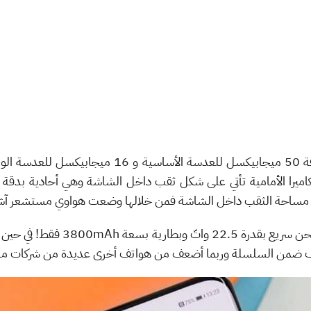
الهاتف يأتي مع مقاومة المياه والغب
ضعف ضمن السلسلة وربما أضعف من هواتف أخرى عديدة من شركات من