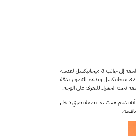
يأتي الهاتف مع كاميرا خلفية ثلاثية بدقة 50 ميجابيكسل للعدسة الأساسية و 16 ميجابيكسل للعدسة الواسعة إلى جانب 8 ميجابيكسل لعدسة
التيليفوتو للتقريب، هذا في حين أن الكاميرا الأمامية تأتي على شكل ثقب داخل الشاشة وهي أحادية بدقة 32 ميجابيكسل وتدعم التصوير بدقة
ار، شحن سريع بقدرة 22.5 واتّ وبطارية بسعة 3800mAh فقط! في حين أنه يدعم مستشعر بصمة بصري داخل
افسة.