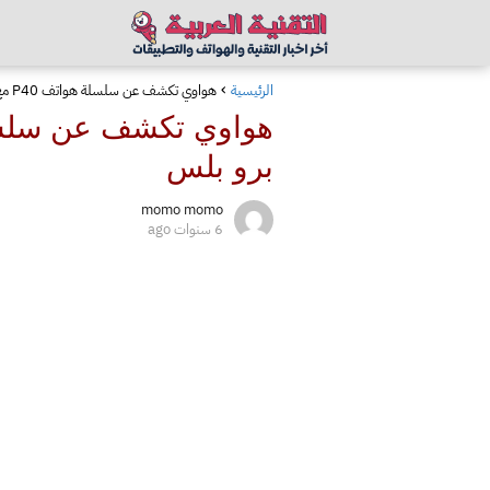
الرئيسية
هواوي تكشف عن سلسلة هواتف P40 مع عضو بخمس كاميرات خلفية وهو P40 برو بلس
برو بلس
momo momo
6 سنوات ago