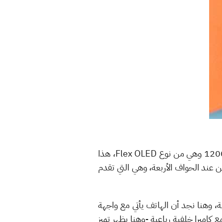
هنا تبدأ هواوي في تقديم كل ما لديها! هذا حيث يأتي الهاتف مع شاشة بقياس 6.58 بوصة بدقة 2640*1200 وهي من نوع Flex OLED، هذا
ة منحنية من عند الحواف الأربعة، وهي التي تقدم
 أو 512 جيجابايت من المساحة التخزينية، وهنا نجد أن الهاتف يأتي مع واجهة
ع كاميرا خلفية رباعية -وهنا يظهر تميز