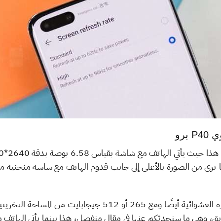
برو
ا يدعم هذا الهاتف تردد 90Hz كما ترى من الصورة بالأعلى إلى جانب قدوم الهاتف مع شاش
يأتي الهاتف مع 8 جيجابايت من الذاكرة العشوائية أيضًا ومع 265
 السابق، وهي ما سنحدثكم عنها في مقال منفصل، هذا بينما يأتي الهاتف م