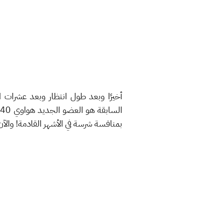
السابقة هو العضو الجديد هواوي P40 برو بلس، والذي يأتي مع
بمنافسة شرسة في الأشهر القادمة! والآ