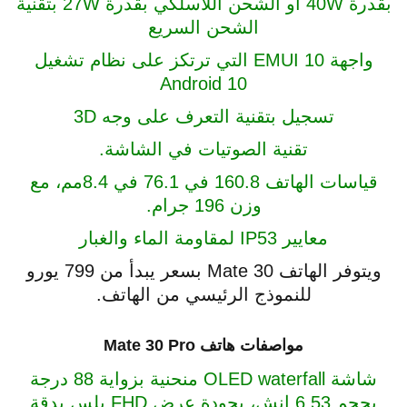
بقدرة 40W أو الشحن اللاسلكي بقدرة 27W بتقنية
الشحن السريع
واجهة EMUI 10 التي ترتكز على نظام تشغيل
Android 10
تسجيل بتقنية التعرف على وجه 3D
تقنية الصوتيات في الشاشة.
قياسات الهاتف 160.8 في 76.1 في 8.4مم، مع
وزن 196 جرام.
معايير IP53 لمقاومة الماء والغبار
ويتوفر الهاتف Mate 30 بسعر يبدأ من 799 يورو
للنموذج الرئيسي من الهاتف.
مواصفات هاتف Mate 30 Pro
شاشة OLED waterfall منحنية بزواية 88 درجة
بحجم 6.53 إنش، بجودة عرض FHD بلس بدقة