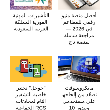
أفضل منصة منيو
التأشيرات المهنية
رقمي للمطاعم
الفورية المملكة
في 2026 —
العربية السعودية
مراجعة شاملة
لمنصة تاج
مايكروسوفت
"جوجل" تختبر
تصعّد من إلحاحها
خاصية التشفير
على مستخدمي
التام لمحادثات
ويندوز 10
RCS الجماعية