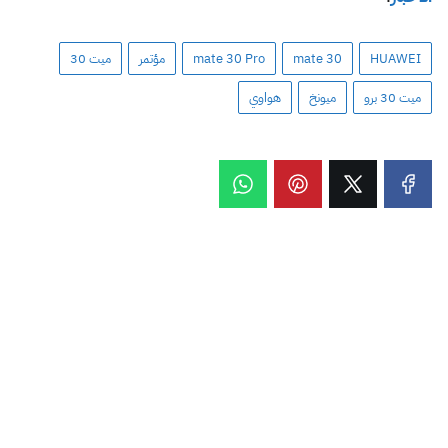
HUAWEI
mate 30
mate 30 Pro
مؤتمر
ميت 30
ميت 30 برو
ميونخ
هواوي