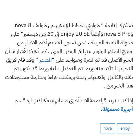
نشكرك لمتابعة “ هواوي تخطط للإعلان عن هواتف nova 8
وnova 8 Pro وأيضاً Enjoy 20 SE في 23 من ديسمبر” على
مدونة التقنية العربية ، نحن نسعى لتقديم أهم الاخبار من
جميع المصادر الموثوق منها فى الوطن العربى ، كما تَجْدَرُ الأشاراة بأن
الخبر الأصلي قد تم نشرة ومتواجد على “
المصدر
” وقد قام فريق
التحرير بالتاكد منه وربما تم التعديل علية وربما قد يكون تم
نقله بالكامل اوالاقتباس منه ويمكنك قراءة ومتابعة مستجدادت
هذا الخبر من .
إذا كنت تريد قراءة مقالات أخرى مشابهة يمكنك زيارة قسم
أجهزة محمولة
.
nova
enjoy