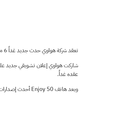
تعقد شركة هواوي حدث جديد غداً 6 من يونيو لإطلاق هاتف Enjoy 50، وسماعة Freebuds 5i اللاسلكية.
عقده غداً.
ويعد هاتف Enjoy 50 أحدث إصدارات العملاق الصيني منخفضة التكلفة، كما تأتي سماعة Freebuds 5i اللاسلكية بتكلفة منخفضة أيضاً.