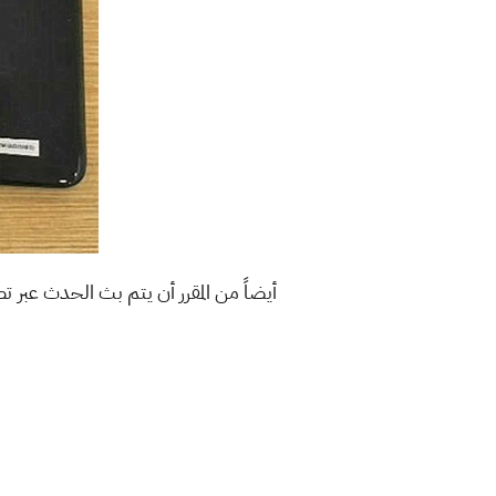
أيضاً من المقرر أن يتم بث الحدث عبر تطبيق هواوي My Huawei، وHuawei Vmall، إلى جانب ح