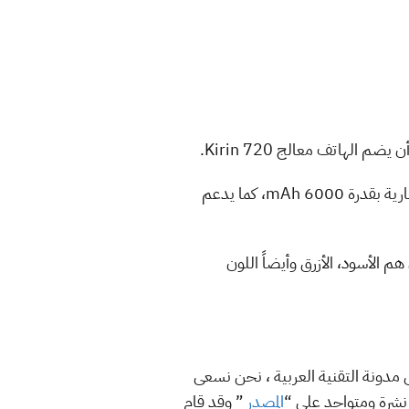
كما يأتي الهاتف بشاشة IPS LCD بحجم 6.75 إنش، ويتميز بتصميم نتوء القطرة للكاميرة الأمامية، ويضم بطارية بقدرة 6000 mAh، كما يدعم
ثة إختيارات في الألوان هم الأسود، الأزرق وأيضاً اللون
Enjo غداً 6 من يونيو مع سماعة Freebuds 5i اللاسلكية” على مدونة التقنية العربية ، نحن نسعى
تم نشرة ومتواجد على “
المصدر
” وقد قام