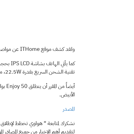
ولقد كشف موقع ITHome عن مواصفات Enjoy 50 الذي ينطلق بمعالج Kirin المتوسط، حيث من المتوقع أن يضم الهاتف معالج Kirin 720.
تقنية الشحن السريع بقدرة 22.5W، مع منفذ USB-C للشحن.
الأبيض.
المصدر
لتقديم أهم الاخبار من جميع المصادر المو