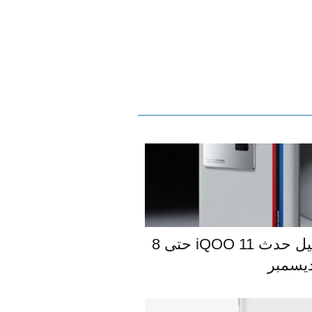
إعلان تشويقي يؤكد تأجيل حدث iQOO 11 حتى 8
يسمبر