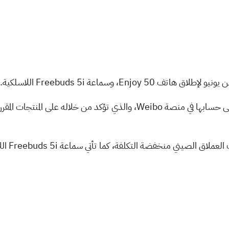
شاركت هواوي إعلان تشويقي جديد على حسابها في منصة Weibo، والذي تؤكد من 