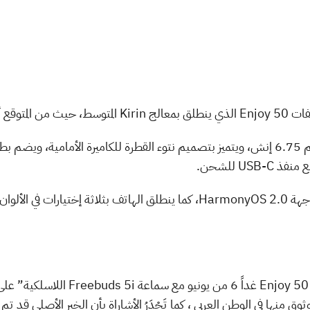
أيضاً من المقرر أن ينطلق Enjoy 50 بواجهة HarmonyOS 2.0، كما ينطلق الهاتف بثلا
نشكرك لمتابعة “ هواوي تخطط لإطلاق y 50
ثوق منها فى الوطن العربى ، كما تَجْدَرُ الأشاراة بأن الخبر الأصلي قد 