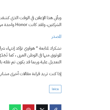
الشركتين، ولقد كانت Honor واحدة من الشركات المتوقعة لبدء تحالف جديد مع Leica إلا أن شاومي نجحت في عقد الشراكة الجديدة.
المصدر
الموثوق منها فى الوطن العربى ، كما تَجْد
التعديل علية وربما قد يكون تم نقله ب
إذا كنت تريد قراءة مقالات أخرى مشاب
leica