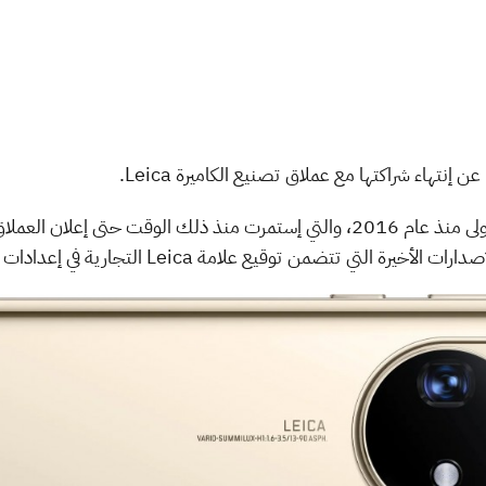
تهاء شراكتها مع عملاق تصنيع الكاميرة Leica.
بدأت هواوي شراكة مع Leica للمرة الأولى منذ عام 2016، والتي إستمرت منذ ذلك الوق