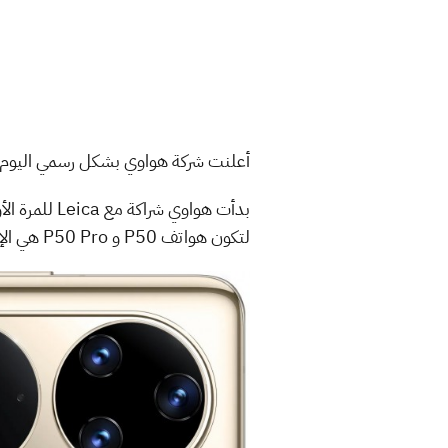
أعلنت شركة هواوي بشكل رسمي اليوم عن إن
لتكون هواتف P50 و P50 Pro هي الإصدارات الأخيرة التي تتضمن توقيع علامة Leica التجارية في إعدادات الكاميرة.