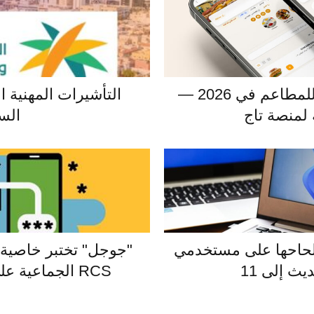
أفضل منصة منيو رقمي للمطاعم في 2026 —
التأشيرات المهنية ال
لمنصة تاج
الس
لحاحها على مستخدمي
"جوجل" تختبر خاصية ا
RCS الجماعية على تطبيق Messages