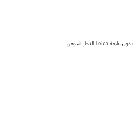
ولقد قدمت هواوي هاتف P50 Pocket في شهر ديسمبر من العام الماضي، إلا أنه من بين الإصدارات التي جاءت دون علامة Leica التجارية، ومن