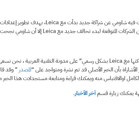
ويأتي هذا الإعلان في الوقت الذي كشفت فيه شاومي عن
نشكرك لمتابعة “ هواوي تؤكد إنتهاء شراكتها مع Leica بشكل رسمي” على مدونة التقنية
َرُ الأشاراة بأن الخبر الأصلي قد تم نشرة ومتواجد على “
المصدر
” وقد قام
الكامل اوالاقتباس منه ويمكنك قراءة ومتابعة مستجدادت هذا الخبر م
هة يمكنك زيارة قسم
آخر الأخبار
.