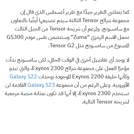
كما يتماشى التقرير جيدًا مع تقرير أغسطس الذي قال إن
مجموعة شرائح Tensor الثالثة سيتم تصنيعها أيضًا بالتعاون
مع سامسونج. ويُزعم أن شريحة Tensor من الجيل الثالث
تحمل الاسم الرمزي “Zuma” وستتضمن نفس مودم G5300
المصنوع من سامسونج مثل Tensor G2.
لا يوجد أي تفاصيل أخرى في الوقت الحالي، لكن سامسونج بدأت
مؤخرًا العمل على مجموعة شرائح Exynos 2300، والتي تبدو
وكأنها خليفة Exynos 2200 الموجودة بوحدات
Galaxy S22
الأوروبية. وعلى الرغم من أن مجموعة
Galaxy S23
القادمة لن
تستخدم Exynos 2300، إلا أنها قد تكون بمثابة منصة مرجعية
لشريحة Tensor التالية.