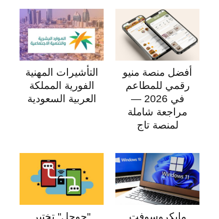
أفضل منصة منيو
التأشيرات المهنية
رقمي للمطاعم
الفورية المملكة
في 2026 —
العربية السعودية
مراجعة شاملة
لمنصة تاج
مايكروسوفت
"جوجل" تختبر