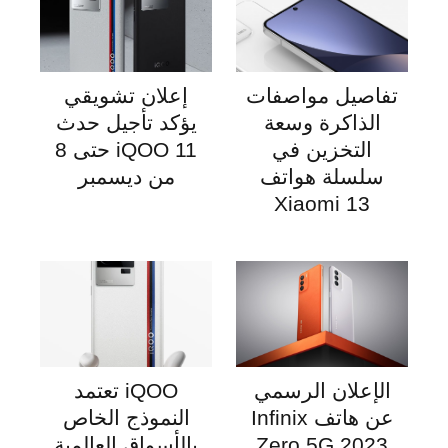
تفاصيل مواصفات
إعلان تشويقي
الذاكرة وسعة
يؤكد تأجيل حدث
التخزين في
iQOO 11 حتى 8
سلسلة هواتف
من ديسمبر
Xiaomi 13
الإعلان الرسمي
iQOO تعتمد
عن هاتف Infinix
النموذج الخاص
Zero 5G 2023
بالأسواق العالمية