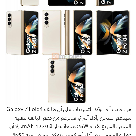
من جانب أخر تؤكد التسريبات على أن هاتف Galaxy Z Fold4
سيدعم الشحن بآداء أسرع، فبالرغم من دعم الهاتف بتقنية
الشحن السريع بقدرة 25W وسعة بطارية 4270 mAh، إلا أن
عملية الشحن تتم بآداء أسرع حيث يمكن شحن نسبة 50%