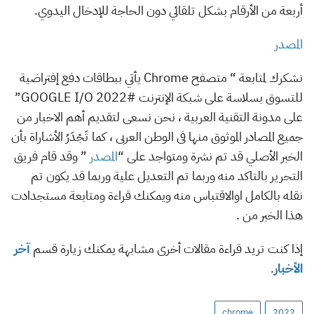
أربعة من الأرقام بشكل تلقائي دون الحاجة للإدخال اليدوي.
المصدر
نشكرك لمتابعة “ متصفح Chrome يأتي ببطاقات دفع إفتراضية
للتسوق بسلاسة على شبكة الإنترنت #GOOGLE I/O 2022”
على مدونة التقنية العربية ، نحن نسعى لتقديم أهم الاخبار من
جميع المصادر الموثوق منها فى الوطن العربى ، كما تَجْدَرُ الأشاراة بأن
الخبر الأصلي قد تم نشرة ومتواجد على “
المصدر
” وقد قام فريق
التحرير بالتاكد منه وربما تم التعديل علية وربما قد يكون تم
نقله بالكامل اوالاقتباس منه ويمكنك قراءة ومتابعة مستجدادت
هذا الخبر من .
إذا كنت تريد قراءة مقالات أخرى مشابهة يمكنك زيارة قسم
آخر
الأخبار
.
chrome
2022