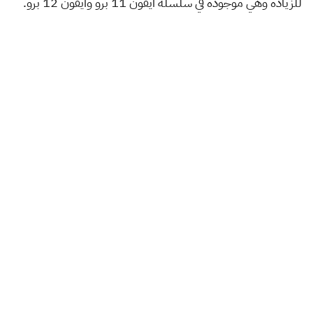
للزيادة وهي موجودة في سلسلة ايفون 11 برو وايفون 12 برو.