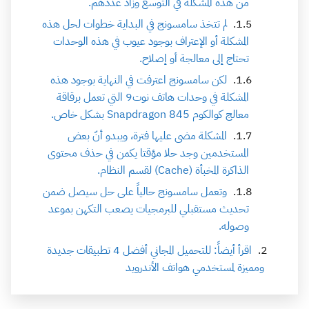
من هذة المشكلة في التوسع وزاد عددهم.
لم تتخذ سامسونج في البداية خطوات لحل هذه
المشكلة أو الإعتراف بوجود عيوب في هذه الوحدات
تحتاج إلى معالجة أو إصلاح.
لكن سامسونج اعترفت في النهاية بوجود هذه
المشكلة في وحدات هاتف نوت9 التي تعمل برقاقة
معالج كوالكوم Snapdragon 845 بشكل خاص.
المشكلة مضى عليها فترة، ويبدو أنّ بعض
المستخدمين وجد حلا مؤقتا يكمن في حذف محتوى
الذاكرة المخبأة (Cache) لقسم النظام.
وتعمل سامسونج حالياً على حل سيصل ضمن
تحديث مستقبلي للبرمجيات يصعب التكهن بموعد
وصوله.
اقرأ أيضاً: للتحميل المجاني أفضل 4 تطبيقات جديدة
ومميزة لمستخدمي هواتف الأندرويد