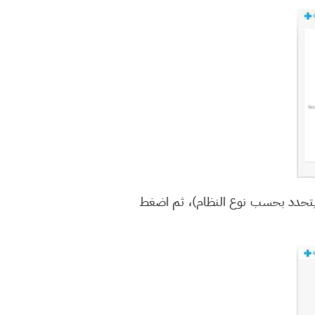
وى (يتحدد بحسب نوع النظام)، ثم اضغط