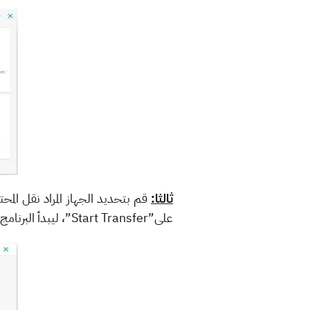
ثالثا:
قم بتحديد الجهاز المراد نقل المح
على”Start Transfer”، ليبدأ البرنامج في نقل المحتوى بين الجهازين كما في الصورة: