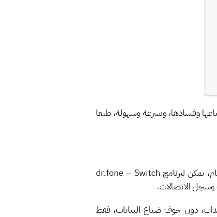
ياعها وفسادها، وبسرعة وسهولة، طبعا
يمكن نقل أنواع البيانات بحسب نوع النظام، حيث قد يمكن نقل بعض البيانات دون أخرى، لكن بشكل عام، يمكن لبرنامج dr.fone – Switch
ت وسجل الاتصالات.
يدات، دون خوف ضياع البيانات، فقط