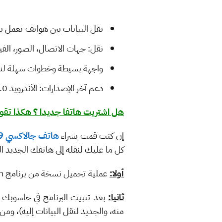
نقل البيانات بين هواتف تعمل بأنظمة مخت
نقل: جهات الاتصال، الصور، الفي
واجهة بسيطة وخطوات سهلة لنقل
دعم آخر الإصدارات: الأندرويد 8.0، وiOS 11.
هل اشتريت هاتفا جديدا ؟ هكذا تقوم
إن كنت قمت بشراء
هاتف جالاكسي S9
كل ما عليك لنقله إلى هاتفك الجديد الق
أولا:
عملية تحميل نسخة من برنامج dr.fone – Switch:
ثانيا:
بعد تثبيت البرنامج في حاسوبك س
منه، والجديد لنقل البيانات إليه)، ومن الواج