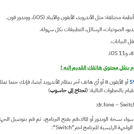
لفة: مثل الأندرويد، الأيفون والآيباد (iOS)، ووندوز فون.
ديو، الصوتيات، الرسائل، التطبيقات بكل سهولة.
 البيانات.
 بنقل محتوى هاتفك القديم إليه !
أو الأيفون 8 أو أي هاتف آخر بنظام الأندرويد أيضا، فإنك حتم
يام بالخطوات التالية: (
تحتاج إلى حاسوب
)
واء نسخة الوندوز أو الماك،قم بفتح البرنامج، ثم قم بتوصيل الجها
هة الرئيسية للبرنامج اختر”Switch”: