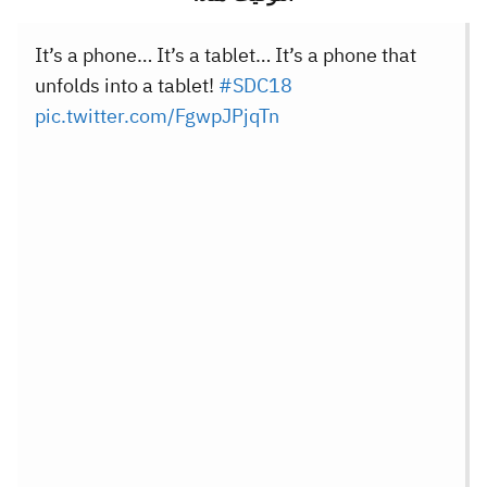
It’s a phone… It’s a tablet… It’s a phone that
unfolds into a tablet!
#SDC18
pic.twitter.com/FgwpJPjqTn